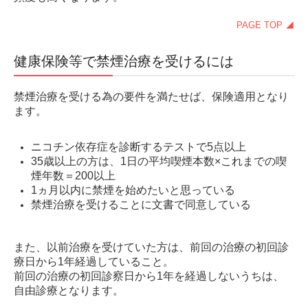
発熱、風邪症状のある患者様へ
PAGE TOP ◢
内科
健康保険等で禁煙治療を受けるには
貧血治療
鼻水が止まらない
禁煙治療を受ける為の要件を満たせば、保険適用となり
ます。
感染性胃腸炎
頭が痛い
ニコチン依存症を診断するテストで5点以上
35歳以上の方は、1日の平均喫煙本数×これまでの喫
訪問診療
煙年数＝200以上
1ヵ月以内に禁煙を始めたいと思っている
精神科訪問診療
禁煙治療を受けることに文書で同意している
神経内科訪問診療
認知症訪問診療
また、以前治療を受けていた方は、前回の治療の初回診
療日から1年経過していること。
健康診断
前回の治療の初回診察日から1年を経過しないうちは、
自由診療となります。
川崎市特定健診・がん検診