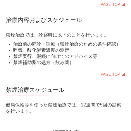
企業健診
PAGE TOP ◢
予防接種
治療内容およびスケジュール
料金一覧
禁煙治療では、診察時に以下のことを行います。
医療コラム
治療前の問診・診療（禁煙治療のための条件確認）
アーカイブ（その５）
呼気一酸化炭素濃度の測定
禁煙実行、継続に向けてのアドバイス等
採用情報
禁煙補助薬の処方（飲み薬）
診療科医師
PAGE TOP ◢
看護師（常勤）
禁煙治療スケジュール
お問合せ
健康保険等を使った禁煙治療では、12週間で5回の診察
プライバシーポリシー
を行います。