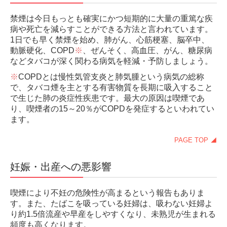
ファセンラ
禁煙は今日もっとも確実にかつ短期的に大量の重篤な疾
循環器内科
病や死亡を減らすことができる方法と言われています。
1日でも早く禁煙を始め、肺がん、心筋梗塞、脳卒中、
大動脈・末梢動脈疾患
動脈硬化、COPD
※
、ぜんそく、高血圧、がん、糖尿病
不整脈
などタバコが深く関わる病気を軽減・予防しましょう。
※
COPDとは慢性気管支炎と肺気腫という病気の総称
狭心症
で、タバコ煙を主とする有害物質を長期に吸入すること
心筋梗塞
で生じた肺の炎症性疾患です。最大の原因は喫煙であ
り、喫煙者の15～20％がCOPDを発症するといわれてい
弁膜症
ます。
胸痛
PAGE TOP ◢
動悸（ドキドキする）
妊娠・出産への悪影響
消化器科
ピロリ菌検査
喫煙により不妊の危険性が高まるという報告もありま
す。また、たばこを吸っている妊婦は、吸わない妊婦よ
アレルギー科
り約1.5倍流産や早産をしやすくなり、未熟児が生まれる
アレルギー性鼻炎・花粉症
頻度も高くなります。