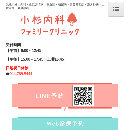
武蔵小杉・内科・生活習慣病・高血圧・糖尿病・脂質異常症・漢方外来・土
曜診療・健康診断
ホーム
初診の方へ
受付時間
当院のご案内
【午前】9:00～12:45
院長あいさつ
【午後】15:00～17:45（土曜16:45）
ドクター紹介
日曜祝日休診
☎
044-789-5444
診療時間・アクセス
お知らせ
診療案内
生活習慣病治療
高血圧