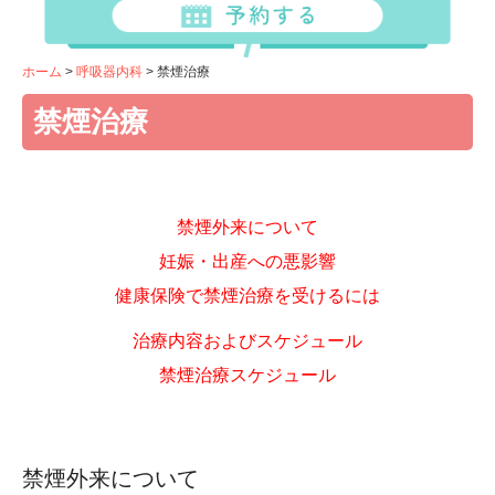
糖尿病
メタボリックシンドローム
ホーム
呼吸器内科
禁煙治療
脂質異常症
禁煙治療
高尿酸血症・痛風
呼吸器内科
咳
禁煙外来について
喘息
妊娠・出産への悪影響
マイコプラズマ肺炎
健康保険で禁煙治療を受けるには
睡眠時無呼吸症候群
治療内容およびスケジュール
禁煙治療
禁煙治療スケジュール
舌下免疫療法
ゾレア
デュピクセント
禁煙外来について