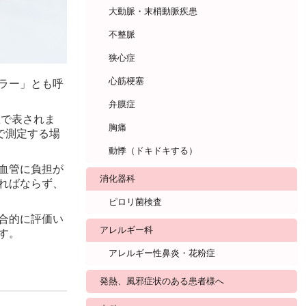
大動脈・末梢動脈疾患
不整脈
狭心症
心筋梗塞
ラー」とも呼
弁膜症
値で表されま
胸痛
で測定する場
動悸（ドキドキする）
血管に負担が
消化器科
ればならず、
ピロリ菌検査
合的に評価い
アレルギー科
す。
アレルギー性鼻炎・花粉症
発熱、風邪症状のある患者様へ