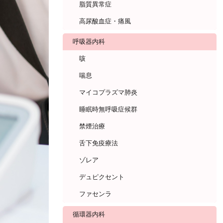
脂質異常症
高尿酸血症・痛風
呼吸器内科
咳
喘息
マイコプラズマ肺炎
睡眠時無呼吸症候群
禁煙治療
舌下免疫療法
ゾレア
デュピクセント
ファセンラ
循環器内科