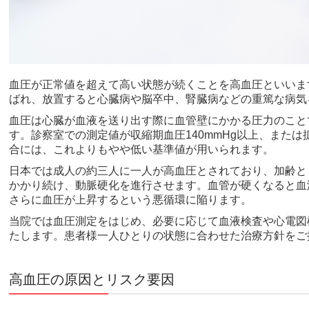
血圧が正常値を超えて高い状態が続くことを高血圧といいま
ばれ、放置すると心臓病や脳卒中、腎臓病などの重篤な病気
血圧は心臓が血液を送り出す際に血管壁にかかる圧力のことで
す。診察室での測定値が収縮期血圧140mmHg以上、または
合には、これよりもやや低い基準値が用いられます。
日本では成人の約三人に一人が高血圧とされており、加齢と
かかり続け、動脈硬化を進行させます。血管が硬くなると血
さらに血圧が上昇するという悪循環に陥ります。
当院では血圧測定をはじめ、必要に応じて血液検査や心電図
たします。患者様一人ひとりの状態に合わせた治療方針をご
高血圧の原因とリスク要因