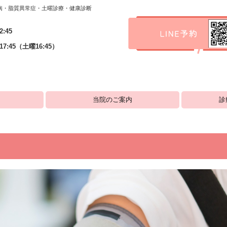
病・脂質異常症・土曜診療・健康診断
:45
7:45（土曜16:45）
当院のご案内
診
院長あいさつ
ドクター紹介