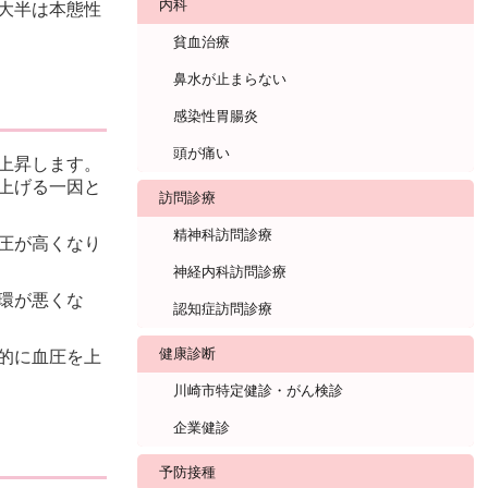
内科
大半は本態性
貧血治療
鼻水が止まらない
感染性胃腸炎
頭が痛い
上昇します。
上げる一因と
訪問診療
精神科訪問診療
圧が高くなり
神経内科訪問診療
環が悪くな
認知症訪問診療
健康診断
的に血圧を上
川崎市特定健診・がん検診
企業健診
予防接種