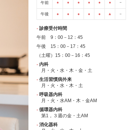
●
●
●
●
●
●
－
午前
午後
●
●
●
●
●
▲
－
‐
診療受付時間
午前 9：00－12：45
午後 15：00－17：45
（土曜）
15：00－
16：45
‐
内科
月・火・水・木・金・土
‐
生活習慣病外来
月・火・水・木・土
‐
呼吸器内科
月・火・水AM・木・金AM
‐
循環器内科
第1，３週の金・土AM
‐
消化器科