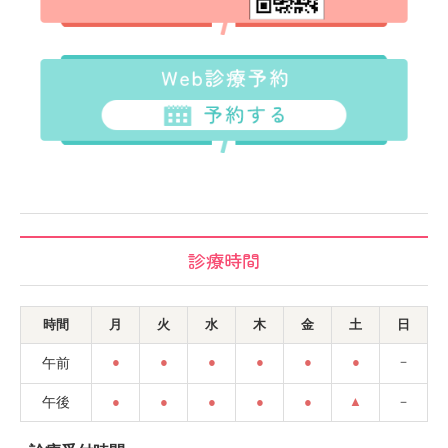
診療時間
時間
月
火
水
木
金
土
日
●
●
●
●
●
●
－
午前
午後
●
●
●
●
●
▲
－