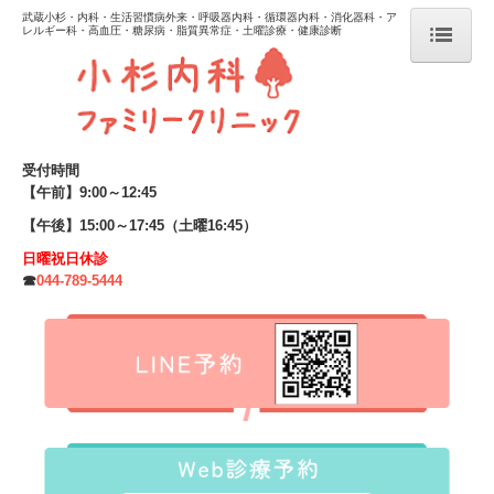
武蔵小杉・内科・生活習慣病外来・呼吸器内科・循環器内科・消化器科・ア
レルギー科・高血圧・糖尿病・脂質異常症・土曜診療・健康診断
ホーム
初診の方へ
受付時間
当院のご案内
【午前】9:00～12:45
院長あいさつ
【午後】15:00～17:45（土曜16:45）
ドクター紹介
日曜祝日休診
☎
044-789-5444
診療時間・アクセス
お知らせ
診療案内
生活習慣病治療
高血圧