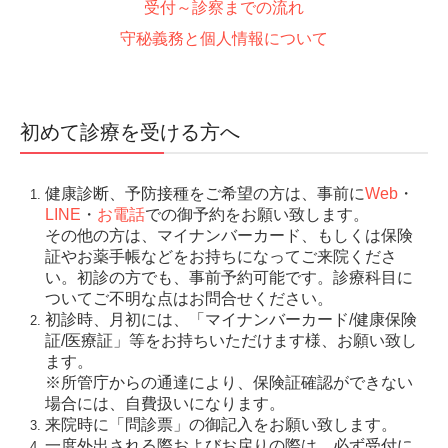
受付～診察までの流れ
ファセンラ
守秘義務と個人情報について
循環器内科
大動脈・末梢動脈疾患
不整脈
初めて診療を受ける方へ
狭心症
心筋梗塞
健康診断、予防接種をご希望の方は、事前に
Web
・
LINE
・
お電話
での御予約をお願い致します。
弁膜症
その他の方は、マイナンバーカード、もしくは保険
胸痛
証やお薬手帳などをお持ちになってご来院くださ
い。初診の方でも、事前予約可能です。診療科目に
動悸（ドキドキする）
ついてご不明な点はお問合せください。
初診時、月初には、「マイナンバーカード/健康保険
消化器科
証/医療証」等をお持ちいただけます様、お願い致し
ます。
ピロリ菌検査
※所管庁からの通達により、保険証確認ができない
場合には、自費扱いになります。
アレルギー科
来院時に「問診票」の御記入をお願い致します。
アレルギー性鼻炎・花粉症
一度外出される際およびお戻りの際は、必ず受付に