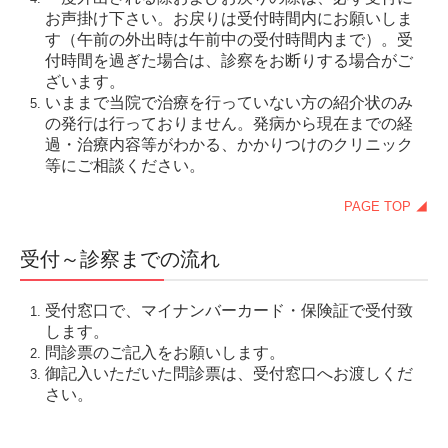
お声掛け下さい。お戻りは受付時間内にお願いしま
発熱、風邪症状のある患者様へ
す（午前の外出時は午前中の受付時間内まで）。受
付時間を過ぎた場合は、診察をお断りする場合がご
内科
ざいます。
いままで当院で治療を行っていない方の紹介状のみ
貧血治療
の発行は行っておりません。発病から現在までの経
鼻水が止まらない
過・治療内容等がわかる、かかりつけのクリニック
等にご相談ください。
感染性胃腸炎
PAGE TOP ◢
頭が痛い
訪問診療
受付～診察までの流れ
精神科訪問診療
受付窓口で、マイナンバーカード・保険証で受付致
神経内科訪問診療
します。
認知症訪問診療
問診票のご記入をお願いします。
御記入いただいた問診票は、受付窓口へお渡しくだ
健康診断
さい。
川崎市特定健診・がん検診