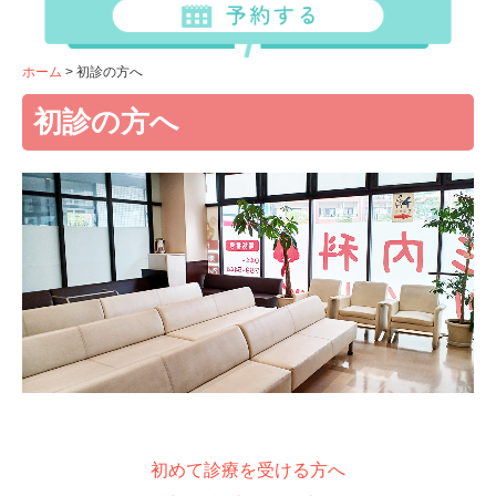
糖尿病
メタボリックシンドローム
ホーム
初診の方へ
脂質異常症
初診の方へ
高尿酸血症・痛風
呼吸器内科
咳
喘息
マイコプラズマ肺炎
睡眠時無呼吸症候群
禁煙治療
舌下免疫療法
ゾレア
デュピクセント
初めて診療を受ける方へ