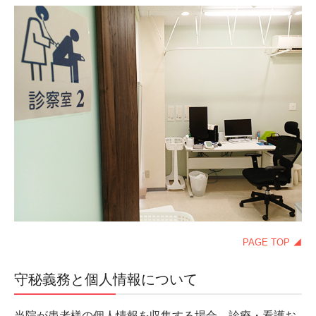
企業健診
予防接種
料金一覧
医療コラム
アーカイブ（その５）
採用情報
診療科医師
看護師（常勤）
お問合せ
PAGE TOP ◢
プライバシーポリシー
守秘義務と個人情報について
当院が患者様の個人情報を収集する場合、診療・看護お